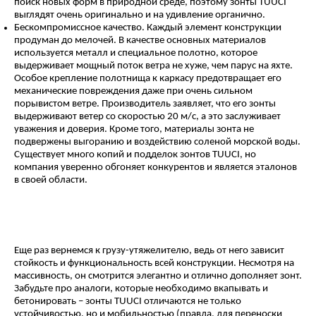
поиск новых форм в природной среде, поэтому зонты TUUCI
выглядят очень оригинально и на удивление органично.
Бескомпромиссное качество. Каждый элемент конструкции
продуман до мелочей. В качестве основных материалов
используется металл и специальное полотно, которое
выдерживает мощный поток ветра не хуже, чем парус на яхте.
Особое крепление полотнища к каркасу предотвращает его
механические повреждения даже при очень сильном
порывистом ветре. Производитель заявляет, что его зонты
выдерживают ветер со скоростью 20 м/с, а это заслуживает
уважения и доверия. Кроме того, материалы зонта не
подвержены выгоранию и воздействию соленой морской воды.
Существует много копий и подделок зонтов TUUCI, но
компания уверенно обгоняет конкурентов и является эталонов
в своей области.
Еще раз вернемся к грузу-утяжелителю, ведь от него зависит
стойкость и функциональность всей конструкции. Несмотря на
массивность, он смотрится элегантно и отлично дополняет зонт.
Забудьте про аналоги, которые необходимо вкапывать и
бетонировать – зонты TUUCI отличаются не только
устойчивостью, но и мобильностью (правда, для переноски