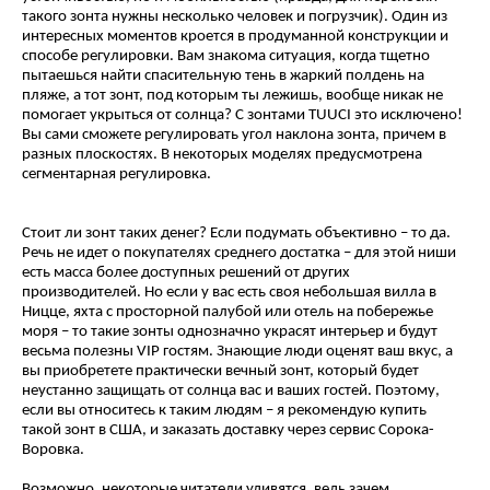
такого зонта нужны несколько человек и погрузчик). Один из
интересных моментов кроется в продуманной конструкции и
способе регулировки. Вам знакома ситуация, когда тщетно
пытаешься найти спасительную тень в жаркий полдень на
пляже, а тот зонт, под которым ты лежишь, вообще никак не
помогает укрыться от солнца? С зонтами TUUCI это исключено!
Вы сами сможете регулировать угол наклона зонта, причем в
разных плоскостях. В некоторых моделях предусмотрена
сегментарная регулировка.
Стоит ли зонт таких денег? Если подумать объективно – то да.
Речь не идет о покупателях среднего достатка – для этой ниши
есть масса более доступных решений от других
производителей. Но если у вас есть своя небольшая вилла в
Ницце, яхта с просторной палубой или отель на побережье
моря – то такие зонты однозначно украсят интерьер и будут
весьма полезны VIP гостям. Знающие люди оценят ваш вкус, а
вы приобретете практически вечный зонт, который будет
неустанно защищать от солнца вас и ваших гостей. Поэтому,
если вы относитесь к таким людям – я рекомендую купить
такой зонт в США, и заказать доставку через сервис Сорока-
Воровка.
Возможно, некоторые читатели удивятся, ведь зачем