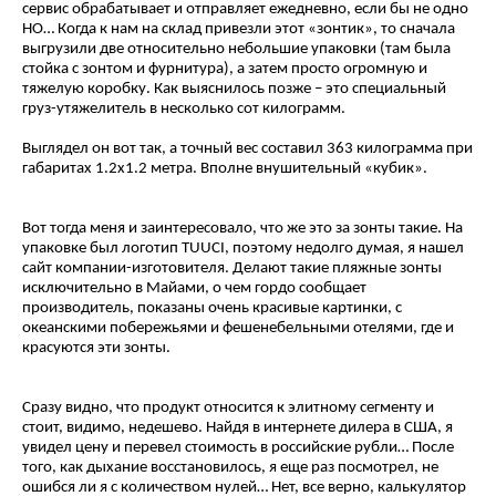
сервис обрабатывает и отправляет ежедневно, если бы не одно
НО… Когда к нам на склад привезли этот «зонтик», то сначала
выгрузили две относительно небольшие упаковки (там была
стойка с зонтом и фурнитура), а затем просто огромную и
тяжелую коробку. Как выяснилось позже – это специальный
груз-утяжелитель в несколько сот килограмм.
Выглядел он вот так, а точный вес составил 363 килограмма при
габаритах 1.2х1.2 метра. Вполне внушительный «кубик».
Вот тогда меня и заинтересовало, что же это за зонты такие. На
упаковке был логотип TUUCI, поэтому недолго думая, я нашел
сайт компании-изготовителя. Делают такие пляжные зонты
исключительно в Майами, о чем гордо сообщает
производитель, показаны очень красивые картинки, с
океанскими побережьями и фешенебельными отелями, где и
красуются эти зонты.
Сразу видно, что продукт относится к элитному сегменту и
стоит, видимо, недешево. Найдя в интернете дилера в США, я
увидел цену и перевел стоимость в российские рубли… После
того, как дыхание восстановилось, я еще раз посмотрел, не
ошибся ли я с количеством нулей… Нет, все верно, калькулятор