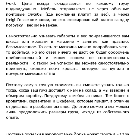
(-ок). Цена всегда складывается по каждому грузу
индивидуально. Мебель отправляется не через обычные
почтовые службы (где компания платит за вес), а через
freight'овые компании, где есть фиксированный платеж за одну
погрузку – вес им не важен.
Самостоятельно узнавать габариты и вес понравившегося вам
шкафа или кровати в магазине – занятие, как правило,
бессмысленное. То есть от магазина можно попробовать чего-
то добиться, но его ответ ничего не даст: он будет ооооочень
приблизительный и может совсем не соответствовать
реальности - с таким же успехом вы можете самостоятельно
прикинуть, сколько весит кровать, которую вы купили в
интернет-магазине в США.
Поэтому самую точную стоимость вы сможете узнать только
тогда, когда ваш груз доставят к нам на склад, а мы взвесим и
обмерим коробку. По-другому с мебелью никак. Тем более с
кроватями, сервантами и шкафами, которые придут, в отличие
от диванов, в разобранном виде. До этого момента мы можем
лишь предположить размеры груза, исходя из собственного
опыта.
Доставка посылки в аэропорт Нью-Йорка может стоить $5-10 за