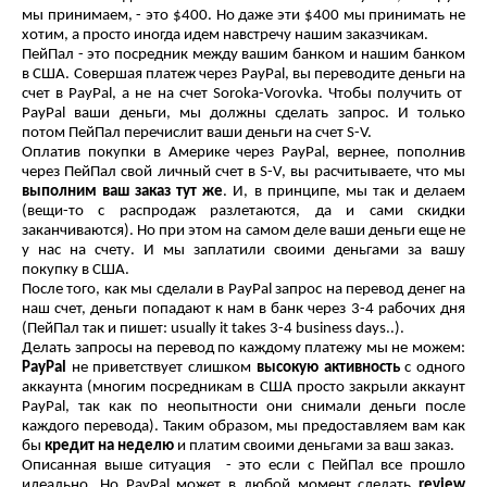
мы принимаем, - это $400. Но даже эти $400 мы принимать не
хотим, а просто иногда идем навстречу нашим заказчикам.
ПейПал - это посредник между вашим банком и нашим банком
в США. Совершая платеж через PayPal, вы переводите деньги на
счет в PayPal, а не на счет Soroka-Vorovka. Чтобы получить от
PayPal ваши деньги, мы должны сделать запрос. И только
потом ПейПал перечислит ваши деньги на счет S-V.
Оплатив покупки в Америке через PayPal, вернее, пополнив
через ПейПал свой личный счет в S-V, вы расчитываете, что мы
выполним ваш заказ тут же
. И, в принципе, мы так и делаем
(вещи-то с распродаж разлетаются, да и сами скидки
заканчиваются). Но при этом на самом деле ваши деньги еще не
у нас на счету. И мы заплатили своими деньгами за вашу
покупку в США.
После того, как мы сделали в PayPal запрос на перевод денег на
наш счет, деньги попадают к нам в банк через 3-4 рабочих дня
(ПейПал так и пишет: usually it takes 3-4 business days..).
Делать запросы на перевод по каждому платежу мы не можем:
PayPal
не приветствует слишком
высокую активность
с одного
аккаунта (многим посредникам в США просто закрыли аккаунт
PayPal, так как по неопытности они снимали деньги после
каждого перевода). Таким образом, мы предоставляем вам как
бы
кредит на неделю
и платим своими деньгами за ваш заказ.
Описанная выше ситуация - это если с ПейПал все прошло
идеально. Но PayPal может в любой момент сделать
review