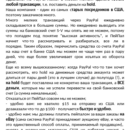
любой транзакции
, т.е. поставить деньги на
hold
.
Наша компания - один из самых с
тарых посредников в США
,
поэтому заказчиков много.
Много мелких транзакций через PayPal ежедневно
складываются в большие суммы. Но ежедневно выводить эти
суммы на банковский счет S-V мы опять же не можем, потому
что попадем под понятие "высокая активность", и ПейПал
начнет что-то рассматривать и разбираться, все ли в
порядке. Таким образом, перечислить средства со счета PayPal
на наш счет в банке США мы можем не чаще чем раз в пару
дней, что еще более увеличивает срок изъятых из оборота
денег.
Еще ко всему вышесказанному: когда PayPal что-то там хочет
рассмотреть, его hold на денежные средства аккаунта может
длиться от пары дней (это в лучшем случае) до полугода (!), и
на hold
будет поставлена не конкретно ваша транзакция, а
ВСЕ
деньги
, которые мы не успели перевести на свой банковский
счет (а сумма немаленькая).
Отказаться от ПейПал совсем мы не можем;
- удобно вам: не хватило $15 на отправку из США или
дозаказали что-то до $100 - получается
быстро и удобно
.
- удобно нам: мы должны платить пейпалом за ваши заказы
на
eBay
(сама система PayPal принадлежит аукциону eBay, и часто
это единственный способ оплаты, принимаемый продавцом),