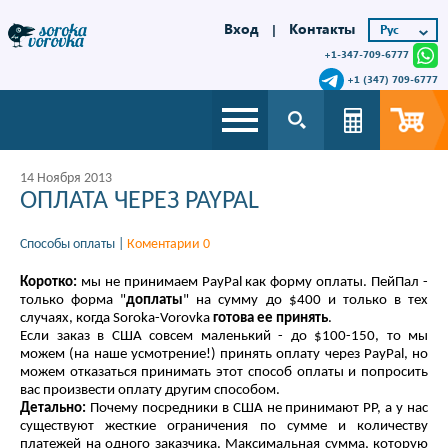
Вход
Контакты
|
+1-347-709-6777
+1 (347) 709-6777
14 Ноября 2013
ОПЛАТА ЧЕРЕЗ PAYPAL
Способы оплаты
|
Коментарии 0
Коротко:
мы не принимаем PayPal как форму оплаты. ПейПал -
только форма "
доплаты
" на сумму до $400 и только в тех
случаях, когда Soroka-Vorovka
готова ее принять
.
Если заказ в США совсем маленький - до $100-150, то мы
можем (на наше усмотрение!) принять оплату через PayPal, но
можем отказаться принимать этот способ оплаты и попросить
вас произвести оплату другим способом.
Детально:
Почему посредники в США не принимают РР, а у нас
существуют жесткие ограничения по сумме и количеству
платежей на одного заказчика. Максимальная сумма, которую