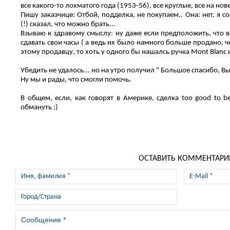
все какого-то лохматого года (1953-56), все круглые, все на но
Пишу заказчице: Отбой, подделка, не покупаем.. Она: нет, я 
(!) сказал, что можно брать...
Взываю к здравому смыслу: ну даже если предположить, что в
сдавать свои часы ( а ведь их было намного больше продано, ч
этому продавцу, то хоть у одного бы нашалсь ручка Mont Blanc ил
Убедить не удалось... но на утро получил " Большое спасибо, В
Ну мы и рады, что смогли помочь.
В общем, если, как говорят в Америке, сделка too good to be
обмануть ;)
ОСТАВИТЬ КОММЕНТАРИ