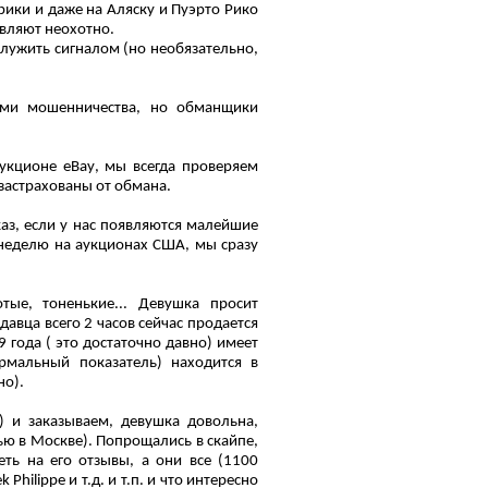
ики и даже на Аляску и Пуэрто Рико
вляют неохотно.
служить сигналом (но необязательно,
ами мошенничества, но обманщики
аукционе еВау, мы всегда проверяем
 застрахованы от обмана.
аз, если у нас появляются малейшие
 неделю на аукционах США, мы сразу
тые, тоненькие... Девушка просит
одавца всего 2 часов сейчас продается
 года ( это достаточно давно) имеет
мальный показатель) находится в
но).
) и заказываем, девушка довольна,
очью в Москве). Попрощались в скайпе,
еть на его отзывы, а они все (1100
 Philippe и т.д. и т.п. и что интересно