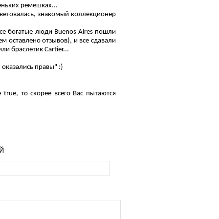
веньких ремешках...
советовалась, знакомый коллекционер
се богатые люди Buenos Aires пошли
ем оставлено отзывов), и все сдавали
и браслетик Cartier...
ы оказались правы" :)
 true, то скорее всего Вас пытаются
Й