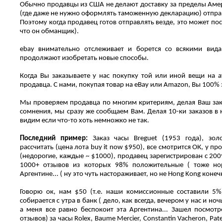
Обычно продавцы из США не делают доставку за пределы Амер
(где даже не нужно оформлять таможенную декларацию) отпра
Поэтому когда продавец готов отправлять везде, это может по
что он обманщик).
ebay внимательно отслеживает и борется со всякими вид
продолжают изобретать новые способы.
Когда Вы заказываете у нас покупку той или иной вещи на 
продавца. С нами, покупая товар на еВау или Amazon, Вы 100%
Мы проверяем продавца по многим критериям, делая Ваш зак
сомнения, мы сразу же сообщаем Вам. Делая 10-ки заказов в
видим если что-то хоть немножко не так.
Последний пример:
Заказ часы Breguet (1953 года), золо
рассчитать (цена лота buy it now $950), все смотрится ОК, у пр
(недорогие, каждые ~ $1000), продавец зарегистрирован с 2009
1000+ отзывов из которых 98% положительные ( тоже нор
Аргентине... ( ну это чуть настораживает, но не Hong Kong конеч
Говорю ок, нам $50 (т.е. наши комиссионные составили 5%
собирается с утра в банк ( дело, как всегда, вечером у нас и н
а меня все равно беспокоит эта Аргентина... Зашел посмотр
отзывов) за часы Rolex, Baume Mercier, Constantin Vacheron, Patek