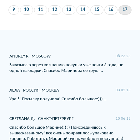
9
10
11
12
13
14
15
16
17
ANDREY R
MOSCOW
08 23 23
Заказываю через компанию покупки уже почти 3 года, ни
одной накладки. Спасибо Марине за ее труд. ...
ЛЕЛА
РОССИЯ, МОСКВА
03 02 13
Ура!!! Посылку получила! Спасибо большое:))) ...
СВЕТЛАНА Д.
САНКТ-ПЕТЕРБУРГ
10 06 13
Спасибо большое Марине!!! ;) Присоединяюсь к
вышесказанному! все очень понравилось упаковано
хорошо. Работать с Мариной очень удобно и доступно! :)