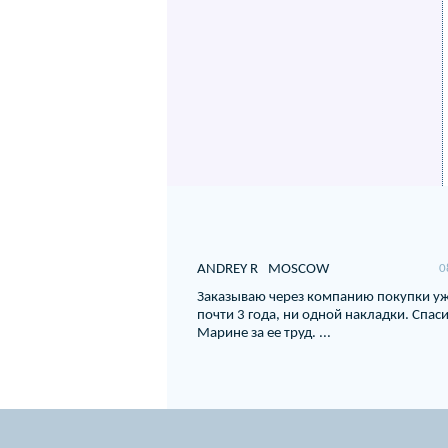
ANDREY R
MOSCOW
0
Заказываю через компанию покупки у
почти 3 года, ни одной накладки. Спас
Марине за ее труд. ...