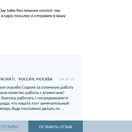
Day Sales без лишних хлопот: мы
 в одну посылку и отправим в вашу
АСИЯ П.
РОССИЯ, МОСКВА
04 20 13
ое спасибо Сороке за отличную работу
окое качество работы с клиентами!
а боялась работать с посредниками и
 рада, что нашла этот замечательный
Теперь буду постоянно делать по ...
Е ОТЗЫВЫ
ОСТАВИТЬ ОТЗЫВ