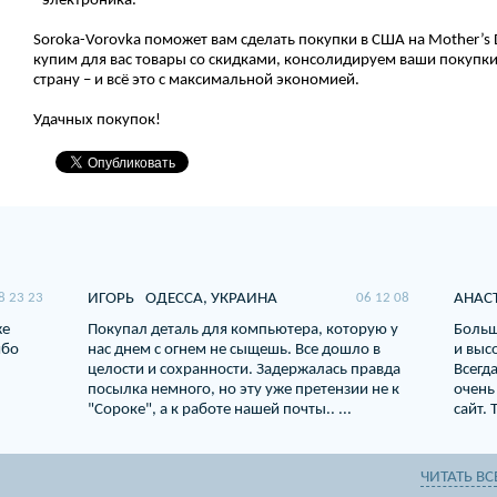
- электроника.
Soroka-Vorovka поможет вам сделать покупки в США на Mother’s 
купим для вас товары со скидками, консолидируем ваши покупки
страну – и всё это с максимальной экономией.
Удачных покупок!
8 23 23
ИГОРЬ
ОДЕССА, УКРАИНА
06 12 08
АНАСТ
же
Покупал деталь для компьютера, которую у
Больш
ибо
нас днем с огнем не сыщешь. Все дошло в
и выс
целости и сохранности. Задержалась правда
Всегд
посылка немного, но эту уже претензии не к
очень
"Сороке", а к работе нашей почты.. ...
сайт. 
ЧИТАТЬ ВС