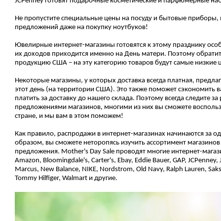
JCPenney готовят подарочные косметические и парфюмерные на
Не пропустите специальные цены на посуду и бытовые приборы,
предложений даже на покупку ноутбуков!
Ювелирные интернет-магазины готовятся к этому празднику особ
их доходов приходится именно на День матери. Поэтому обрати
продукцию США – на эту категорию товаров будут самые низкие ц
Некоторые магазины, у которых доставка всегда платная, предла
этот день (на территории США). Это также поможет сэкономить в
платить за доставку до нашего склада. Поэтому всегда следите 
предложениями магазинов, многими из них вы сможете воспользо
стране, и мы вам в этом поможем!
Как правило, распродажи в интернет-магазинах начинаются за од
образом, вы сможете неторопясь изучить ассортимент магазинов
предложения. Mother's Day Sale проводят многие интернет-магаз
Amazon, Bloomingdale's, Carter's, Ebay, Eddie Bauer, GAP, JCPenney, 
Marcus, New Balance, NIKE, Nordstrom, Old Navy, Ralph Lauren, Saks
Tommy Hilfiger, Walmart и другие.