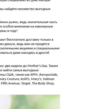
боры специально ко Дню матери.
 вы найдёте множество выгодных
енно рьяно, ведь значительная часть
те особое внимание на ювелирную
ены в году!
гают бесплатную доставку только в
ам деньги, ведь вам не придётся
за различными акциями и специальными
ваться даже находясь в другой
ну-две недели до Mother's Day. Таким
 и найти самые выгодные
ины США, такие как 6PM, Aeropostale,
Juicy Couture, Kohl's, Macy's, Neiman
 Fifth Avenue, Target, The Body Shop,