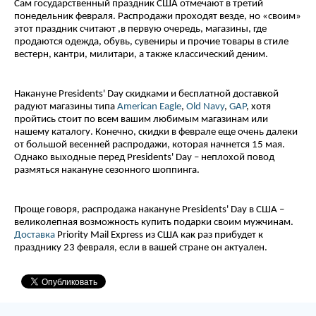
Сам государственный праздник США отмечают в третий
понедельник февраля. Распродажи проходят везде, но «своим»
этот праздник считают ,в первую очередь, магазины, где
продаются одежда, обувь, сувениры и прочие товары в стиле
вестерн, кантри, милитари, а также классический деним.
Накануне Presidents' Day скидками и бесплатной доставкой
радуют магазины типа
American Eagle
,
Old Navy
,
GAP
, хотя
пройтись стоит по всем вашим любимым магазинам или
нашему каталогу. Конечно, скидки в феврале еще очень далеки
от большой весенней распродажи, которая начнется 15 мая.
Однако выходные перед Presidents' Day – неплохой повод
размяться накануне сезонного шоппинга.
Проще говоря, распродажа накануне Presidents' Day в США –
великолепная возможность купить подарки своим мужчинам.
Доставка
Priority Mail Express из США как раз прибудет к
празднику 23 февраля, если в вашей стране он актуален.