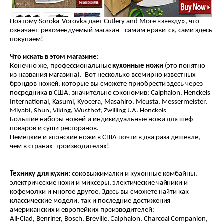
Поэтому Soroka-Vorovka дает Cutlery and More «звезду», что
означает рекомендуемый магазин - самим нравится, сами здесь
покупаем!
Что искать в этом магазине:
Конечно же, профессиональные
кухонные ножи
(это понятно
из названия магазина). Вот несколько всемирно известных
брэндов ножей, которые вы сможете приобрести здесь через
посредника в США, значительно сэкономив: Calphalon, Henckels
International, Kasumi, Kyocera, Masahiro, Mcusta, Messermeister,
Miyabi, Shun, Viking, Wusthof, Zwilling J.A. Henckels.
Большие наборы ножей и индивидуальные ножи для шеф-
поваров и суши ресторанов.
Немецкие и японские ножи в США почти в два раза дешевле,
чем в странах-производителях!
Технику для кухни:
соковыжималки и кухонные комбайны,
электрические ножи и миксеры, электические чайники и
кофемолки и многое другое. Здесь вы сможете найти как
классические модели, так и последние достижения
американских и европейких производителей:
All-Clad, Benriner, Bosch, Breville, Calphalon, Charcoal Companion,