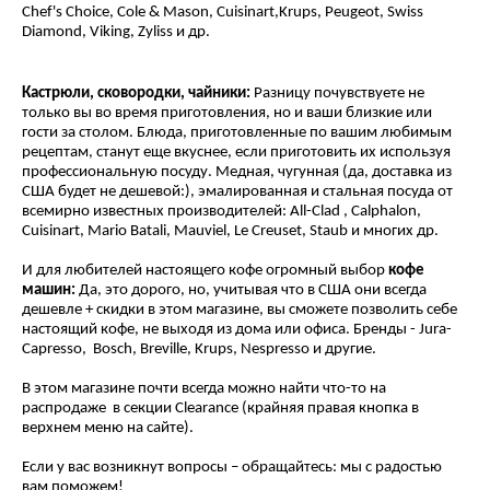
Chef's Choice, Cole & Mason, Cuisinart,Krups, Peugeot, Swiss
Diamond, Viking, Zyliss и др.
Кастрюли, сковородки, чайники:
Разницу почувствуете не
только вы во время приготовления, но и ваши близкие или
гости за столом. Блюда, приготовленные по вашим любимым
рецептам, станут еще вкуснее, если приготовить их используя
профессиональную посуду. Медная, чугунная (да, доставка из
США будет не дешевой:), эмалированная и стальная посуда от
всемирно известных производителей: All-Clad , Calphalon,
Cuisinart, Mario Batali, Mauviel, Le Creuset, Staub и многих др.
И для любителей настоящего кофе огромный выбор
кофе
машин:
Да, это дорого, но, учитывая что в США они всегда
дешевле + скидки в этом магазине, вы сможете позволить себе
настоящий кофе, не выходя из дома или офиса. Бренды - Jura-
Capresso, Bosch, Breville, Krups, Nespresso и другие.
В этом магазине почти всегда можно найти что-то на
распродаже в секции Clearance (крайняя правая кнопка в
верхнем меню на сайте).
Если у вас возникнут вопросы – обращайтесь: мы с радостью
вам поможем!