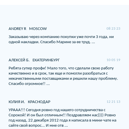
ANDREY R
MOSCOW
08 23 23
Заказываю через компанию покупки уже почти 3 года, ни
одной накладки. Спасибо Марине за ее труд. ...
АЛЕКСЕЙ Б.
ЕКАТЕРИНБУРГ
10 05 19
Ребята супер профи! Мало того, что сделали свою работу
качественно и в срок, так еще и помогли разобраться с
некачественными поставщиками и решили нашу проблему.
Спасибо огромное!! ...
ЮЛИЯ И.
КРАСНОДАР
12 21 13
УРААА!!! Сегодня ровно год нашего сотрудничества с
Сорокой! И он был отличным!! Поздравляем нас)))) Ровно
год назад, 22 декабря 2012 года я написала в мини-чате на
сайте свой вопрос... И мне отв ...