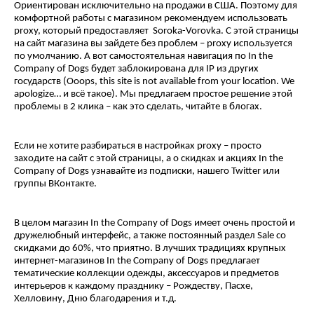
Ориентирован исключительно на продажи в США. Поэтому для
комфортной работы с магазином рекомендуем использовать
proxy, который предоставляет Soroka-Vorovka. С этой страницы
на сайт магазина вы зайдете без проблем – proxy используется
по умолчанию. А вот самостоятельная навигация по In the
Company of Dogs будет заблокирована для IP из других
государств (Ooops, this site is not available from your location. We
apologize… и всё такое). Мы предлагаем простое решение этой
проблемы в 2 клика – как это сделать, читайте в блогах.
Если не хотите разбираться в настройках proxy – просто
заходите на сайт с этой страницы, а о скидках и акциях In the
Company of Dogs узнавайте из подписки, нашего Twitter или
группы ВКонтакте.
В целом магазин In the Company of Dogs имеет очень простой и
дружелюбный интерфейс, а также постоянный раздел Sale со
скидками до 60%, что приятно. В лучших традициях крупных
интернет-магазинов In the Company of Dogs предлагает
тематические коллекции одежды, аксессуаров и предметов
интерьеров к каждому празднику – Рождеству, Пасхе,
Хелловину, Дню благодарения и т.д.