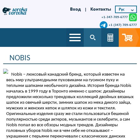
Вход
Контакты
|
+1-347-709-6777
+1 (347) 709-6777
NOBIS
Nobis – люксовый канадский бренд, который известен на
весь мир ультрамодными пуховиками на гусином пуху и
теплыми шапками необычного дизайна. История бренда Nobis
началась в 1999 году в Торонто именно с шапок: дизайнеры
предложили несколько трендовых коллекций двойных вязаных
шапок из овечьей шерсти, зимних шапок из меха дикого зайца,
мужских и женских кепок и шляпок из кожи и текстиля.
Оригинальные изделия сразу же стали пользоваться бешеной
популярностью среди актеров, музыкантов и селебрити, а сам
Nobis попал во все обзоры модных трендов. Дизайнеры
головных уборов Nobis ни в чем себе не отказывают –
украшения с перьями перекочевали с классических дамских