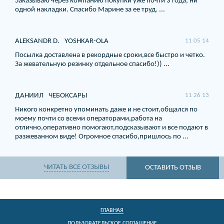
Заказываю через компанию покупки уже почти 3 года, ни
одной накладки. Спасибо Марине за ее труд. ...
ALEKSANDR D.
YOSHKAR-OLA
11 05 14
Посылка доставлена в рекордные сроки,все быстро и четко.
За жевательную резинку отдельное спасибо!)) ...
ДАНИИЛ
ЧЕБОКСАРЫ
11 26 13
Никого конкретно упоминать даже и не стоит,общался по
моему почти со всеми операторами,работа на
отлично,оперативно помогают,подсказывают и все подают в
разжеванном виде! Огромное спасибо,пришлось по ...
ЧИТАТЬ ВСЕ ОТЗЫВЫ
ОСТАВИТЬ ОТЗЫВ
ГЛАВНАЯ
ПОЛЬЗОВАТЕЛЬСКОЕ СОГЛАШЕНИЕ