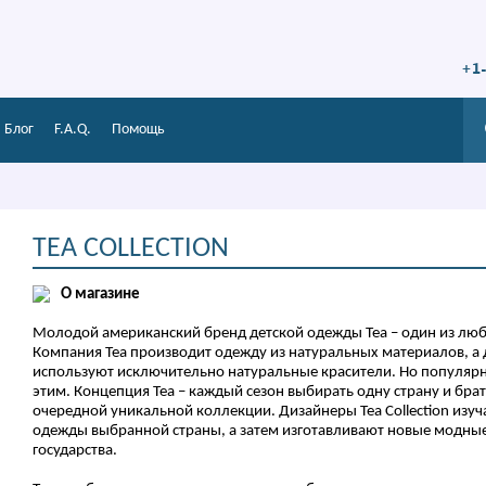
+1
Блог
F.A.Q.
Помощь
TEA COLLECTION
О магазине
Молодой американский бренд детской одежды Tea – один из люб
Компания Tea производит одежду из натуральных материалов, а
используют исключительно натуральные красители. Но популярн
этим. Концепция Tea – каждый сезон выбирать одну страну и брат
очередной уникальной коллекции. Дизайнеры Tea Collection изуч
одежды выбранной страны, а затем изготавливают новые модны
государства.