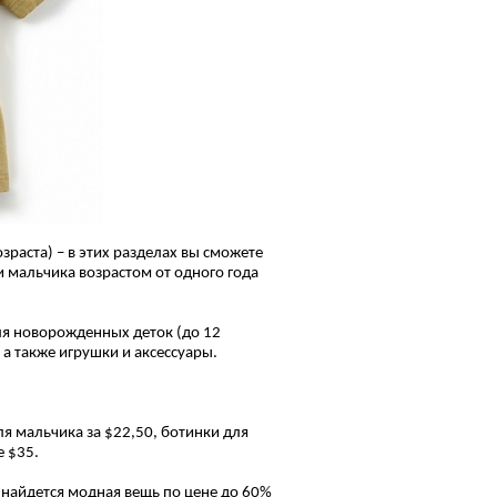
озраста)
– в этих разделах
вы сможете
и мальчика возрастом от одного года
ля новорожденных деток (до 12
 а также игрушки и аксессуары.
ля мальчика за $22,50, ботинки для
е $35.
ь найдется модная вещь по цене до 60%