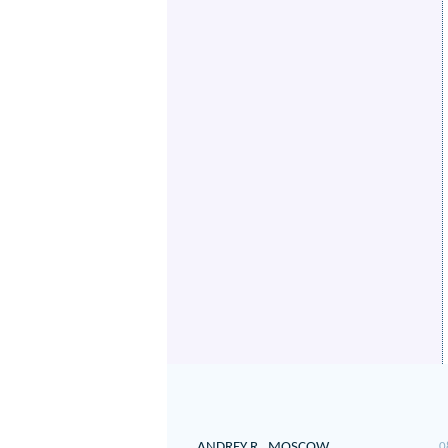
ANDREY R
MOSCOW
0