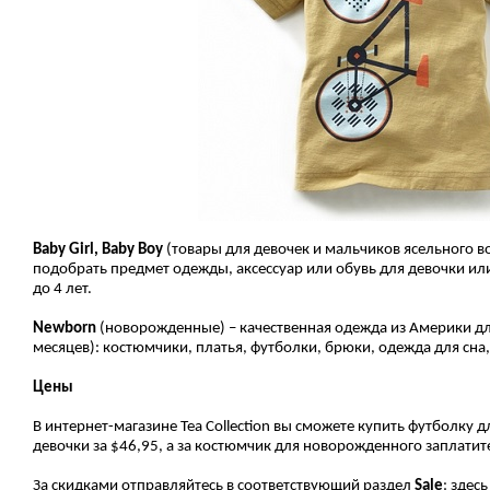
Baby
Girl,
Baby
Boy
(товары для девочек и мальчиков ясельного в
подобрать предмет одежды, аксессуар или обувь для девочки ил
до 4 лет.
Newborn
(новорожденные) – качественная одежда из Америки д
месяцев): костюмчики, платья, футболки, брюки, одежда для сна,
Цены
В интернет-магазине Tea Collection вы сможете купить футболку д
девочки за $46,95, а за костюмчик для новорожденного заплатит
За скидками отправляйтесь в соответствующий раздел
Sale
: здес