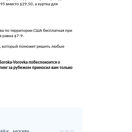
95 вместо $29,50, а куртка для
Tea по территории США бесплатная при
в равна $7-9.
е, который поможет решить любые
Soroka-
Vorovka побеспокоится о
пинг за рубежом приносил вам только
ЕЙ К.
МОСКВА
11 21 17