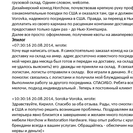
грузовой склад. Одним словом, welcome.
Дизайнерский комод Horchow, почувствовав крепкую руку про
ознакомительные поездки по США и оказался там, где и должен 
Vorovka, надежного посредника в США. Правда, за переезд в Н
доплатить из своего кармана по расценкам компании-доставщи
предоставил только один раз – до Нью-Хэмпшира.
Далее все просто: оформление, получение квоты на авиаперевоз
Эпилог
«07:30:16 20.08.2014, wrote:
Хочу еще написать отзыв. Я самостоятельно заказал комод на с
доставку на склад на амер. адрес достаточно известного поср
мой через два месяца был готов и передан на доставку, на склад
не удалось выяснить) его дважды не приняли на склад. Я связал
логистам, логисты отправили к складу. Все играли в динамо. Я с
помогли: связались с логистами и получили мой блуждающий ко
Выполнили работу за другого посредника. СПАСИБО. Ребята всег
мелочи, подход индивидуальный . Теперь я постоянный клиент 
«10:30:16 20.08.2014, Soroka-Voroka, wrote:
Здравствуйте, Кирилл. Спасибо за оба отзыва. Рады, что смогл
в США и попутно решить возникшие проблемы. Поздравляем вас 
интерьера явно близится к завершению и желаем много полож
мебели Horchow и Restoration Hardware. Наш опыт работы с 
брендами всегда к вашим услугам. Обращайтесь - обеспечим м
нервы и деньги)»