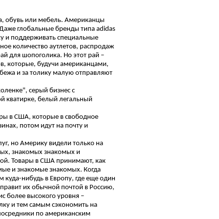
а, обувь или мебель. Американцы
. Даже глобальные бренды типа adidas
у и поддерживать специальные
чное количество аутлетов, распродаж
ай для шопоголика. Но этот рай –
в, которые, будучи американцами,
убежа и за толику малую отправляют
оленке", серый бизнес с
й кватирке, белый легальный
ры в США, которые в свободное
инах, потом идут на почту и
луг, но Америку видели только на
омых, знакомых знакомых и
той. Товары в США принимают, как
омые и знакомые знакомых. Когда
 куда-нибудь в Европу, где еще один
тправит их обычной почтой в Россию,
ис более высокого уровня –
лку и тем самым сэкономить на
 посредники по американским