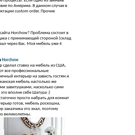
 процессы. Если одно из звеньев
твие по Америке. В данном случае в
ктации custom order. Прочие
сайта Horchow? Проблема состоит в
рдака с принимающей стороной (склад
казал через Вас. Моя мебель уже 4
а
Horchow
 сделал ставку на мебель из США,
ают все профессиональные
ечный интерьер на зависть гостям и
канская мебель настолько же
ми завитушками, насколько сами
это вполне себе Шатура :)
статочно просто набрать для комнат
терьер готов, мебель роскошна,
ер заказчика это знал, поэтому
но великолепны.