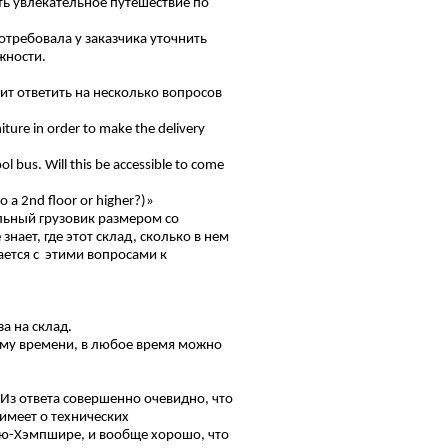
ть увлекательное путешествие по
отребовала у заказчика уточнить
жности.
ит ответить на несколько вопросов
niture in order to make the delivery
ool bus. Will this be accessible to come
 to a 2nd floor or higher?)»
ельный грузовик размером со
нает, где этот склад, сколько в нем
ается с этими вопросами к
а на склад.
ному времени, в любое время можно
Из ответа совершенно очевидно, что
имеет о технических
Нью-Хэмпшире, и вообще хорошо, что