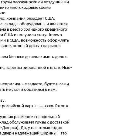
ть грузы пассажирскими воздушными
ие-то многоходовые схемы
льно.
ьно: компания резидент США,
ис, склады оборудованы и являются
чена в реестр солидного кредитного
и США и получила статус known
иями в США, возможность оформлять
лавное, полный доступ на рынок
шем бизнесе дешевле иметь дело с
nc, зарегистрированной в штате Нью-
 неприличные задаете, будто и сами
ать не стал и обратился к нам:
ву.
российской карты ......xxxx. Готов к
грузовик размером со школьный
клад обслуживает грузы с доставкой
-Джерси). Да, у нас только один
ада двери надлежащей ширины – это