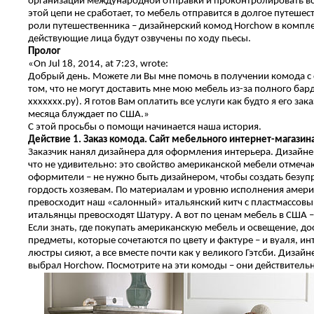
организации международной отправки и проконтролировать все
этой цепи не сработает, то мебель отправится в долгое путешес
роли путешественника – дизайнерский комод Horchow в компле
действующие лица будут озвучены по ходу пьесы.
Пролог
«On Jul 18, 2014, at 7:23, wrote:
Добрый день. Можете ли Вы мне помочь в получении комода с 
том, что не могут доставить мне мою мебель из-за полного ба
ххххххх.ру). Я готов Вам оплатить все услуги как будто я его за
месяца блуждает по США.»
С этой просьбы о помощи начинается наша история.
Действие 1. Заказ комода. Сайт мебельного интернет-магазин
Заказчик нанял дизайнера для оформления интерьера. Дизайнер
что не удивительно: это свойство американской мебели отмеч
оформители – не нужно быть дизайнером, чтобы создать безупр
гордость хозяевам. По материалам и уровню исполнения амери
превосходит наш «салонный» итальянский китч с пластмассовы
итальянцы превосходят Шатуру. А вот по ценам мебель в США – 
Если знать, где покупать американскую мебель и освещение, до
предметы, которые сочетаются по цвету и фактуре – и вуаля, ин
люстры сияют, а все вместе почти как у великого Гэтсби. Дизайн
выбрал Horchow. Посмотрите на эти комоды – они действитель