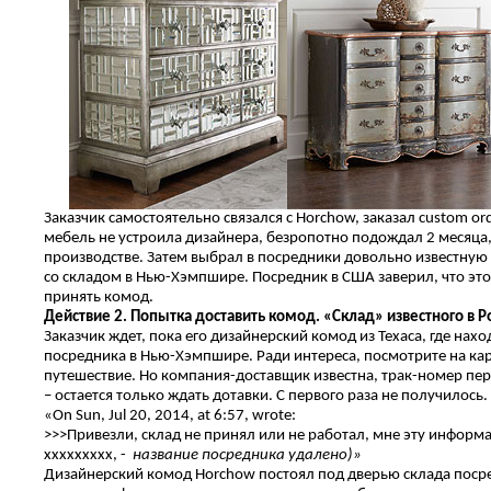
Заказчик самостоятельно связался с Horchow, заказал custom o
мебель не устроила дизайнера, безропотно подождал 2 месяца,
производстве. Затем выбрал в посредники довольно известную
со складом в Нью-Хэмпшире. Посредник в США заверил, что это 
принять комод.
Действие 2. Попытка доставить комод. «Склад» известного в 
Заказчик ждет, пока его дизайнерский комод из Техаса, где нах
посредника в Нью-Хэмпшире. Ради интереса, посмотрите на кар
путешествие. Но компания-доставщик известна, трак-номер пере
– остается только ждать дотавки. С первого раза не получилось.
«On Sun, Jul 20, 2014, at 6:57, wrote:
>>>Привезли, склад не принял или не работал, мне эту информ
ххххххххх, -
название
посредника удалено)»
Дизайнерский комод Horchow постоял под дверью склада посре