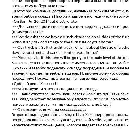
серии телефонных переговоров и переписки был готов повтори
восточному побережью США.
На этот раз компания-доставщик, наученная горьким опытом, п
время работы склада в Нью-Хэмпшире и его технические возмо
«On Sun, Jul 20, 2014, at 6:57, wrote:
>>> Доставщик просит позвонить и подтвердить доставку и прос
(примерно такие:
>>> We do ask that we have a 3 inch clearance on all sides of the fur
without any risk of damage to the furniture or your home?
>>>Our truck is a 35ft straight truck, which is about the size of a sch
down your street and park in front of your home?
>>>Please advise if this item will be going to the main level of the or
Заказчик, естественно, понятия не имеет о том, сможет ли меб
школьный автобус подъехать к складу посредника. И вообще не з
этажей и пройдет ли мебель в дверь. И, вполне логично, обращ
посреднику. Посредник ответил, на наш взгляд, блестяще:
«Добрый день, Кхххххх!
>>>Мы получили ответ от специалистов склада.
>>>…Наша ответственность начинается с момента принятия заказ
>>>Склад работает по указанному адресу с 8 до 16:30 по мест
привезти заказ (в эту пятницу склад работать не будет).
>>>С уважением, команда ххххххххххх .»
Вторая попытка доставить комод в Нью-Хэмпшир провалилась. 
посредник впервые столкнулся с доставкой мебели, понятия не 
характеристиках помещения, которое выдает за свой склад в 