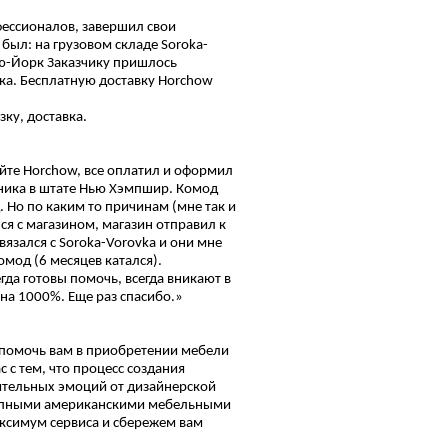
фессионалов, завершил свои
был: на грузовом складе Soroka-
ью-Йорк Заказчику пришлось
ка. Бесплатную доставку Horchow
ку, доставка.
айте Horchow, все оплатил и оформил
едника в штате Нью Хэмпшир. Комод
. Но по каким то причинам (мне так и
ся с магазином, магазин отправил к
вязался с Soroka-Vorovka и они мне
мод (6 месяцев катался).
да готовы помочь, всегда вникают в
на 1000%. Еще раз спасибо.»
и помочь вам в приобретении мебели
с тем, что процесс создания
ительных эмоций от дизайнерской
крупными американскими мебельными
аксимум сервиса и сбережем вам