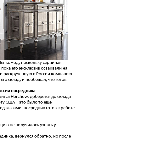
rder комод, поскольку серийная
 пока его эксклюзив осваивали на
 и раскрученную в России компанию
его склад, и пообещал, что готов
России посредника
одится Horchow, доберется до склада
ту США – это было то еще
д глазами, посредник готов к работе
ацию не получилось узнать у
дника, вернулся обратно, но после