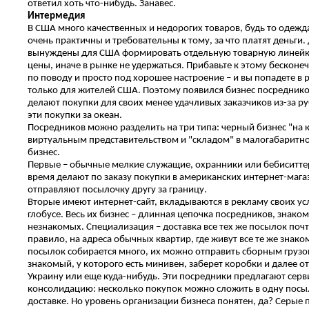
ответил хоть что-нибудь. Занавес.
Интермедия
В США много качественных и недорогих товаров, будь то одежд
очень практичны и требовательны к тому, за что платят деньги
вынуждены для США формировать отдельную товарную линейк
цены, иначе в рынке не удержаться. Прибавьте к этому бесконе
по поводу и просто под хорошее настроение – и вы попадете в р
только для жителей США. Поэтому появился бизнес посреднико
делают покупки для своих менее удачливых заказчиков из-за р
эти покупки за океан.
Посредников можно разделить на три типа: черный бизнес "на к
виртуальным представительством и "складом" в малогабаритно
бизнес.
Первые – обычные мелкие служащие, охранники или бебиситте
время делают по заказу покупки в американских интернет-магаз
отправляют посылочку другу за границу.
Вторые имеют интернет-сайт, вкладываются в рекламу своих ус
глобусе. Весь их бизнес – длинная цепочка посредников, знак
незнакомых. Специализация – доставка все тех же посылок поч
правило, на адреса обычных квартир, где живут все те же знак
посылок собирается много, их можно отправить сборным грузом
знакомый, у которого есть минивен, заберет коробки и далее о
Украину или еще куда-нибудь. Эти посредники предлагают серв
консолидацию: несколько покупок можно сложить в одну посы
доставке. Но уровень организации бизнеса понятен, да? Серые