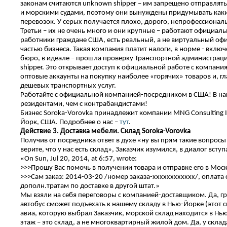
законам считаются unknown shipper – им запрещено отправля
и морскими судами, поэтому они вынуждены придумывать как
перевозок. У серых получается плохо, дорого, непрофессиона
Третьи – их не очень много и они крупные – работают официал
работники граждане США, есть реальный, а не виртуальный оф
частью бизнеса. Такая компания платит налоги, в норме - вклю
бюро, в идеале – прошла проверку Транспортной администраци
shipper. Это открывает доступ к официальной работе с компан
оптовые аккаунты на покупку наиболее «горячих» товаров и, г
дешевых транспортных услуг.
Работайте с официальной компанией-посредником в США! В на
резидентами, чем с контрабандистами!
Бизнес Soroka-Vorovka принадлежит компании MNG Consulting I
Йорк, США. Подробнее о нас –
тут
.
Действие 3. Доставка мебели. Склад
Soroka-
Vorovka
Получив от посредника ответ в духе «ну вы прям такие вопросы
верите, что у нас есть склад», Заказчик изумился, в диалог вступ
«On Sun, Jul 20, 2014, at 6:57, wrote:
>>>Прошу Вас помочь в получении товара и отправке его в Моск
>>>Сам заказ: 2014-03-20 /номер заказа-xxxxxxxxxxxx/, оплата с 
дополн.тратам по доставке в другой штат.»
Мы взяли на себя переговоры с компанией-доставщиком. Да, 
автобус сможет подъехать к нашему складу в Нью-Йорке (этот с
авиа, которую выбрал Заказчик, морской склад находится в Нью
этаж – это склад, а не многоквартирный жилой дом. Да, у скл