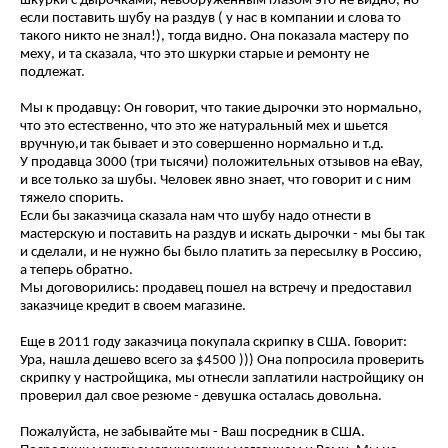
шкурки с дырочками, невооруженным глазом это не видно, но
если поставить шубу на раздув ( у нас в компании и слова то
такого никто не знал!), тогда видно. Она показала мастеру по
меху, и та сказала, что это шкурки старые и ремонту не
подлежат.
Мы к продавцу: Он говорит, что такие дырочки это нормально,
что это естественно, что это же натуральный мех и шьется
вручную,и так бывает и это совершенно нормально и т.д.
У продавца 3000 (три тысячи) положительных отзывов на eBay,
и все только за шубы. Человек явно знает, что говорит и с ним
тяжело спорить.
Если бы заказчица сказала нам что шубу надо отнести в
мастерскую и поставить на раздув и искать дырочки - мы бы так
и сделали, и не нужно бы было платить за пересылку в Россию,
а теперь обратно.
Мы договорились: продавец пошел на встречу и предоставил
заказчице кредит в своем магазине.
Еще в 2011 году заказчица покупала скрипку в США. Говорит:
Ура, нашла дешево всего за $4500 ))) Она попросила проверить
скрипку у настройщика, мы отнесли заплатили настройщику он
проверил дал свое резюме - девушка осталась довольна.
Пожалуйста, не забывайте мы - Ваш посредник в США.