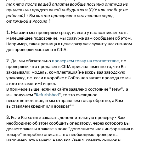
так что после вашей оплаты вообще посылка оттуда не
придет или придет какой нибудь хлам (Б/У или вообще не
рабочий) ? Вы как то проверяете полученное перед
отгрузкой в Россию ?
1
. Магазин мы проверяем сразу, и, если у нас возникает хоть
малешейшее подозрение, мы сразу же Вам сообщаем об этом.
Например, такая разница в цене сразу же служит у нас сигнлом
для проверки магазина в США.
2
. Да, мы обязательно
проверяем товар на соответствие
, т.е.
проверяем, что продавец в США прислал именно то, что Вы
заказывали: модель, комплектация(не вскрывая заводскую
упаковку, т.е. если в коробке с GoPro не хватает провода то мы
этого не заметим) и цвет.
В примере выше, если на сайте заявлено состояние " New", а
мы получаем "
Refurbished
", то это очевидное
несоответветствие, и мы отправляем товар обратно, а Вам
выставляем кредит или возврат**
3.
Если Вы хотите заказать дополнительную проверку - Вам
необходимо об этом сообщить оператору, через которого Вы
делаете заказ и в заказе в поле "дополнительная информация о
товаре" подробно описать, что необходимо проверить.
Например, эту камеру, надо вкл./выкл. сделать снимок и