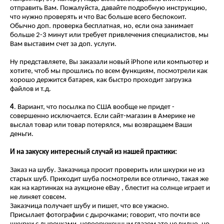
отправить Вам. Пожалуйста, давайте подробную инструкцию,
что нужно проверять и что Вас больше всего беспокоит.
Обычно доп. проверка бесплатная, но, если она занимает
больше 2-3 минут или требует привлечения специалистов, мы
Вам выставим счет за доп. услуги.
Ну представляете, Вы заказали новый iPhone или компьютер и
хотите, чтоб мы прошлись по всем функциям, посмотрели как
хорошо держится батарея, как быстро проходит загрузка
файлов и т.д.
4
. Вариант, что посылка по США вообще не придет -
совершенно исключается. Если сайт-магазин в Америке не
выслал товар или товар потерялся, мы возвращаем Ваши
деньги.
И на закуску интересный случай из нашей практики:
Заказ на шубу. Заказчица просит проверить или шкурки не из
старых шуб. Приходит шуба посмотрели все отлично, такая же
как на картинках на аукционе eBay , блестит на солнце играет и
не линяет совсем.
Заказчица получает шубу и пишет, что все ужасно.
Присылает фотографии с дырочками; говорит, что почти все