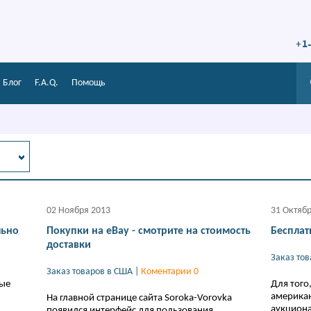
+1
Блог
F.A.Q.
Помощь
02 Ноября 2013
31 Октяб
льно
Покупки на eBay - смотрите на стоимость
Бесплат
доставки
Заказ то
Заказ товаров в США
|
Коментарии 0
ные
Для того
америка
На главной странице сайта Soroka-Vorovka
аукциона
появился интерфейс для пользования