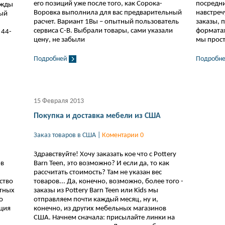
его позиций уже после того, как Сорока-
посредни
ежды
Воровка выполнила для вас предварительный
навстре
ный
расчет. Вариант 1Вы – опытный пользователь
заказы, п
сервиса С-В. Выбрали товары, сами указали
форматах 
 44-
цену, не забыли
мы прос
Подробней
Подробн
15 Февраля 2013
Покупка и доставка мебели из США
Заказ товаров в США
|
Коментарии 0
Здравствуйте! Хочу заказать кое что с Pottery
ов
Barn Teen, это возможно? И если да, то как
рассчитать стоимость? Там не указан вес
ство
товаров... Да, конечно, возможно, более того -
стных
заказы из Pottery Barn Teen или Kids мы
о
отправляем почти каждый месяц, ну и,
ция
конечно, из других мебельных магазинов
США. Начнем сначала: присылайте линки на