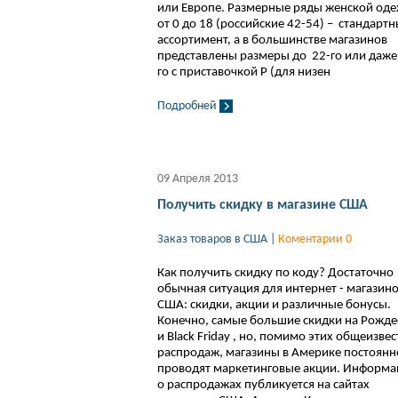
или Европе. Размерные ряды женской од
от 0 до 18 (российские 42-54) – стандарт
ассортимент, а в большинстве магазинов
представлены размеры до 22-го или даже
го с приставочкой P (для низен
Подробней
09 Апреля 2013
Получить скидку в магазине США
Заказ товаров в США
|
Коментарии 0
Как получить скидку по коду? Достаточно
обычная ситуация для интернет - магазин
США: скидки, акции и различные бонусы.
Конечно, самые большие скидки на Рожде
и Black Friday , но, помимо этих общеизве
распродаж, магазины в Америке постоянн
проводят маркетинговые акции. Информа
о распродажах публикуется на сайтах