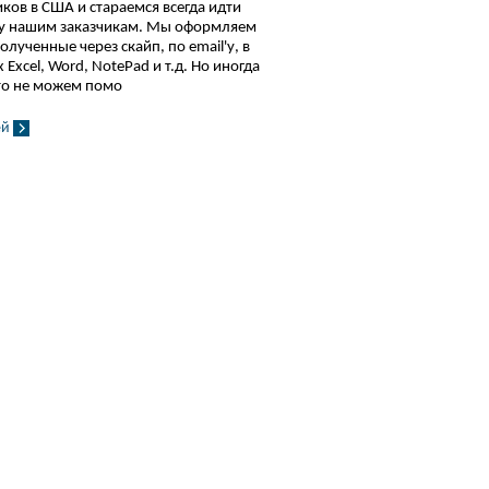
ков в США и стараемся всегда идти
чу нашим заказчикам. Мы оформляем
олученные через скайп, по email'у, в
Excel, Word, NotePad и т.д. Но иногда
то не можем помо
ей