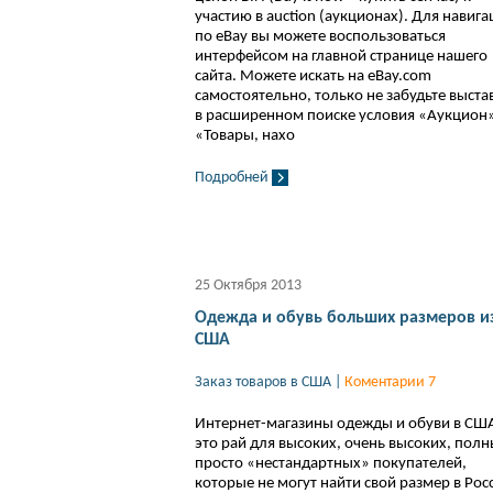
участию в auction (аукционах). Для навиг
по eBay вы можете воспользоваться
интерфейсом на главной странице нашего
сайта. Можете искать на eBay.com
самостоятельно, только не забудьте выста
в расширенном поиске условия «Аукцион»
«Товары, нахо
Подробней
25 Октября 2013
Одежда и обувь больших размеров и
США
Заказ товаров в США
|
Коментарии 7
Интернет-магазины одежды и обуви в США
это рай для высоких, очень высоких, полн
просто «нестандартных» покупателей,
которые не могут найти свой размер в Рос