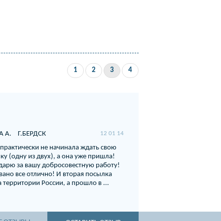
1
2
3
4
 А.
Г.БЕРДСК
12 01 14
 практически не начинала ждать свою
ку (одну из двух), а она уже пришла!
дарю за вашу добросовестную работу!
вано все отлично! И вторая посылка
 территории России, а прошло в ...