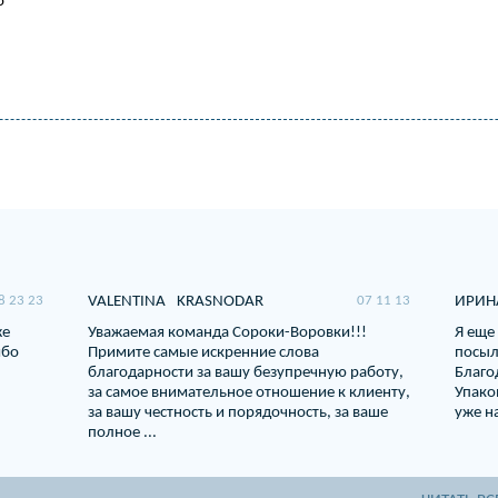
о
8 23 23
VALENTINA
KRASNODAR
07 11 13
ИРИНА
же
Уважаемая команда Сороки-Воровки!!!
Я еще
ибо
Примите самые искренние слова
посыл
благодарности за вашу безупречную работу,
Благо
за самое внимательное отношение к клиенту,
Упако
за вашу честность и порядочность, за ваше
уже на
полное ...