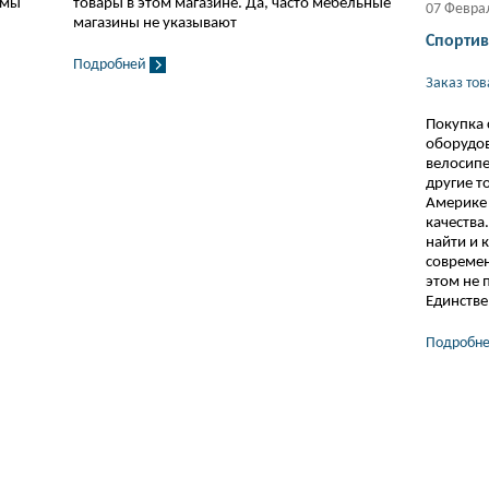
 мы
товары в этом магазине. Да, часто мебельные
07 Февра
магазины не указывают
Спортив
Подробней
Заказ то
Покупка 
оборудов
велосипе
другие т
Америке 
качества.
найти и 
современ
этом не 
Единстве
Подробн