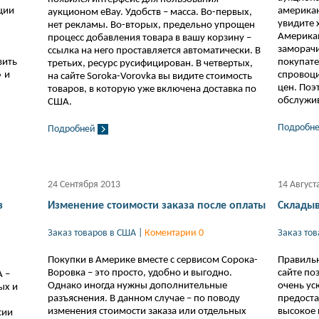
ации
американ
аукционом eBay. Удобств – масса. Во-первых,
увидите 
нет рекламы. Во-вторых, предельно упрощен
Американ
процесс добавления товара в вашу корзину –
заморач
ссылка на него проставляется автоматически. В
вить
покупате
третьих, ресурс русифицирован. В четвертых,
 и
спровоци
на сайте Soroka-Vorovka вы видите стоимость
цен. Поэ
товаров, в которую уже включена доставка по
обслужи
США.
Подробн
Подробней
24 Сентября 2013
14 Август
з
Изменение стоимости заказа после оплаты
Складыв
Заказ товаров в США
|
Коментарии 0
Заказ то
Покупки в Америке вместе с сервисом Сорока-
Правильн
Воровка – это просто, удобно и выгодно.
сайте по
 –
Однако иногда нужны дополнительные
очень ус
ых и
разъяснения. В данном случае – по поводу
предоста
изменения стоимости заказа или отдельных
высокое 
сии