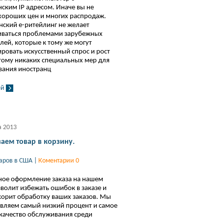
ским IP адресом. Иначе вы не
хороших цен и многих распродаж.
ский e-ритейлинг не желает
иваться проблемами зарубежных
лей, которые к тому же могут
ровать искусственный спрос и рост
тому никаких специальных мер для
вания иностранц
ей
а 2013
аем товар в корзину.
варов в США
|
Коментарии 0
ое оформление заказа на нашем
зволит избежать ошибок в заказе и
корит обработку ваших заказов. Мы
вляем самый низкий процент и самое
качество обслуживания среди