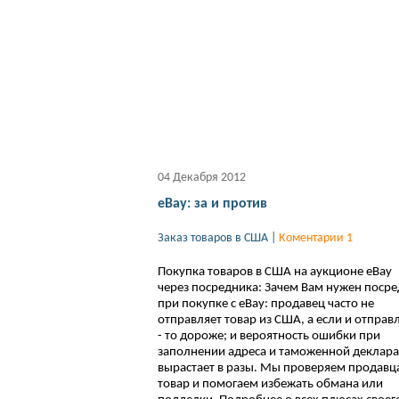
04 Декабря 2012
eBay: за и против
Заказ товаров в США
|
Коментарии 1
Покупка товаров в США на аукционе eBay
через посредника: Зачем Вам нужен поср
при покупке с еВау: продавец часто не
отправляет товар из США, а если и отправ
- то дороже; и вероятность ошибки при
заполнении адреса и таможенной деклар
вырастает в разы. Мы проверяем продавц
товар и помогаем избежать обмана или