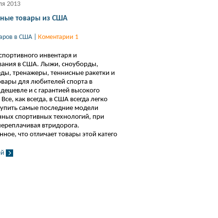
ля 2013
ные товары из США
варов в США
|
Коментарии 1
спортивного инвентаря и
ания в США. Лыжи, сноуборды,
ды, тренажеры, теннисные ракетки и
овары для любителей спорта в
дешевле и с гарантией высокого
 Все, как всегда, в США всегда легко
купить самые последние модели
ных спортивных технологий, при
переплачивая втридорога.
нное, что отличает товары этой катего
ей